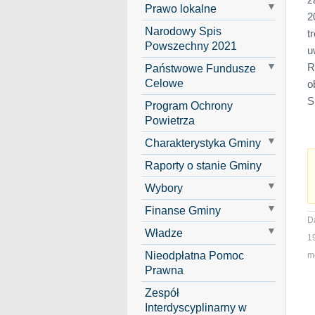
Prawo lokalne
2
Narodowy Spis
t
Powszechny 2021
u
R
Państwowe Fundusze
Celowe
o
S
Program Ochrony
Powietrza
Charakterystyka Gminy
Raporty o stanie Gminy
Wybory
Finanse Gminy
D
Władze
1
Nieodpłatna Pomoc
mo
Prawna
Zespół
Interdyscyplinarny w