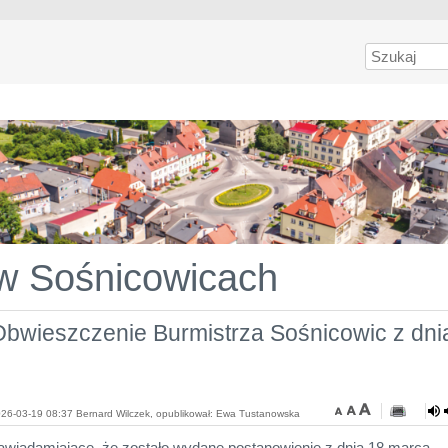
Szukaj
 w Sośnicowicach
Obwieszczenie Burmistrza Sośnicowic z dni
26-03-19 08:37 Bernard Wilczek, opublikował: Ewa Tustanowska
awiadamiające, że zostało wydane postanowienie z dnia 18 marca