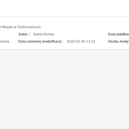
d Miejski w Sośnicowicach
Autor :
Kamil Kionka
Data publikac
Kionka
Data ostatniej modyfikacji :
2020-02-26 13:16
Osoba modyf