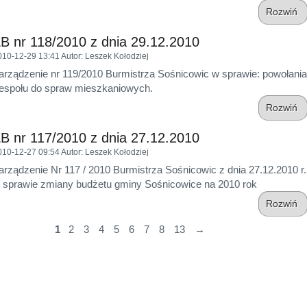
Rozwiń
B nr 118/2010 z dnia 29.12.2010
010-12-29 13:41
Autor
: Leszek Kołodziej
arządzenie nr 119/2010 Burmistrza Sośnicowic w sprawie: powołania
espołu do spraw mieszkaniowych.
Rozwiń
B nr 117/2010 z dnia 27.12.2010
010-12-27 09:54
Autor
: Leszek Kołodziej
arządzenie Nr 117 / 2010 Burmistrza Sośnicowic z dnia 27.12.2010 r.
 sprawie zmiany budżetu gminy Sośnicowice na 2010 rok
Rozwiń
1
2
3
4
5
6
7
8
13
→