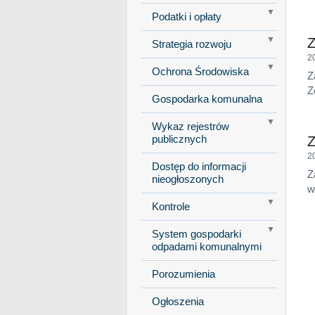
Podatki i opłaty
Z
Strategia rozwoju
2
Ochrona Środowiska
Z
Z
Gospodarka komunalna
Wykaz rejestrów
publicznych
Z
2
Dostęp do informacji
Z
nieogłoszonych
w
Kontrole
System gospodarki
odpadami komunalnymi
Porozumienia
Ogłoszenia