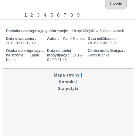
Rozwiń
1
2
3
4
5
6
7
8
9
→
Podmiot udostępniający informacje:
Urząd Miejski w Sośnicowicach
Data stworzenia :
Autor :
Kamil Kionka
Data publikacji :
2018-02-09 12:12
2018-02-09 12:12
Osoba udostępniająca
Data ostatniej
Osoba modyfikująca :
na stronie :
Kamil
modyfikacji :
2019-
Kamil Kionka
Kionka
01-09 11:43
Mapa strony
Kontakt
Statystyki