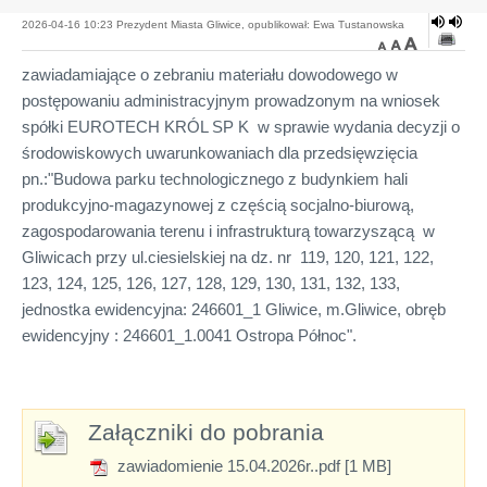
2026-04-16 10:23 Prezydent Miasta Gliwice, opublikował: Ewa Tustanowska
zawiadamiające o zebraniu materiału dowodowego w
postępowaniu administracyjnym prowadzonym na wniosek
spółki EUROTECH KRÓL SP K w sprawie wydania decyzji o
środowiskowych uwarunkowaniach dla przedsięwzięcia
pn.:"Budowa parku technologicznego z budynkiem hali
produkcyjno-magazynowej z częścią socjalno-biurową,
zagospodarowania terenu i infrastrukturą towarzyszącą w
Gliwicach przy ul.ciesielskiej na dz. nr 119, 120, 121, 122,
123, 124, 125, 126, 127, 128, 129, 130, 131, 132, 133,
jednostka ewidencyjna: 246601_1 Gliwice, m.Gliwice, obręb
ewidencyjny : 246601_1.0041 Ostropa Północ".
Załączniki do pobrania
zawiadomienie 15.04.2026r..pdf [1 MB]