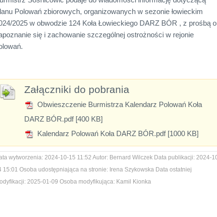
lanu Polowań zbiorowych, organizowanych w sezonie łowieckim
024/2025 w obwodzie 124 Koła Łowieckiego DARZ BÓR , z prośbą o
apoznanie się i zachowanie szczególnej ostrożności w rejonie
olowań.
Załączniki do pobrania
Obwieszczenie Burmistrza Kalendarz Polowań Koła
DARZ BÓR.pdf [400 KB]
Kalendarz Polowań Koła DARZ BÓR.pdf [1000 KB]
ata wytworzenia:
2024-10-15 11:52
Autor:
Bernard Wilczek
Data publikacji:
2024-1
4 15:01
Osoba udostępniająca na stronie:
Irena Szykowska
Data ostatniej
dyfikacji:
2025-01-09
Osoba modyfikująca:
Kamil Kionka