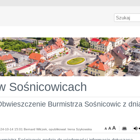
Szukaj
 w Sośnicowicach
bwieszczenie Burmistrza Sośnicowic z dnia
24-10-14 15:01 Bernard Wilczek, opublikował: Irena Szykowska
urmistrz Sośnicowic podaje do wiadomości informację dotyczącą