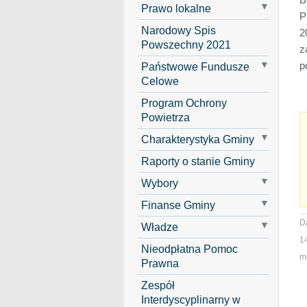
Prawo lokalne
P
Narodowy Spis
2
Powszechny 2021
z
p
Państwowe Fundusze
Celowe
Program Ochrony
Powietrza
Charakterystyka Gminy
Raporty o stanie Gminy
Wybory
Finanse Gminy
D
Władze
1
Nieodpłatna Pomoc
mo
Prawna
Zespół
Interdyscyplinarny w