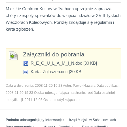
Miejskie Centrum Kultury w Tychach uprzejmie zaprasza
chóry i zespoły śpiewaków do wzięcia udziału w
XVIII
Tyskich
Wieczorach Kolędowych. Poniżej znoajduje się regulamin i
karta zgłoszeń.
Załączniki do pobrania
R_E_G_U_L_A_M_I_N.doc [30 KB]
Karta_Zgloszen.doc [30 KB]
Data wytworzenia:
2008-11-20 16:28
Autor:
Paweł Nawara
Data publikacji:
2008-11-20 15:23
Osoba udostępniająca na stronie:
root
Data ostatniej
modyfikacji:
2011-12-05
Osoba modyfikująca:
root
Podmiot udostępniający informacje:
Urząd Miejski w Sośnicowicach
Data stworzenia :
Autor :
Dominika
Data publikacji :