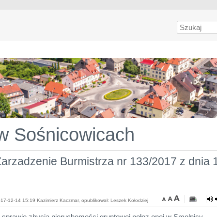
Szukaj
 w Sośnicowicach
arzadzenie Burmistrza nr 133/2017 z dnia 
17-12-14 15:19 Kazimierz Kaczmar, opublikował: Leszek Kołodziej
 sprawie zbycia nieruchomości gruntowej połoz onej w Smolnicy