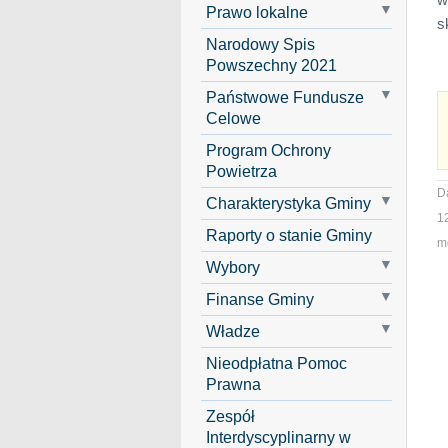
Prawo lokalne
s
Narodowy Spis
Powszechny 2021
Państwowe Fundusze
Celowe
Program Ochrony
Powietrza
D
Charakterystyka Gminy
1
Raporty o stanie Gminy
mo
Wybory
Finanse Gminy
Władze
Nieodpłatna Pomoc
Prawna
Zespół
Interdyscyplinarny w