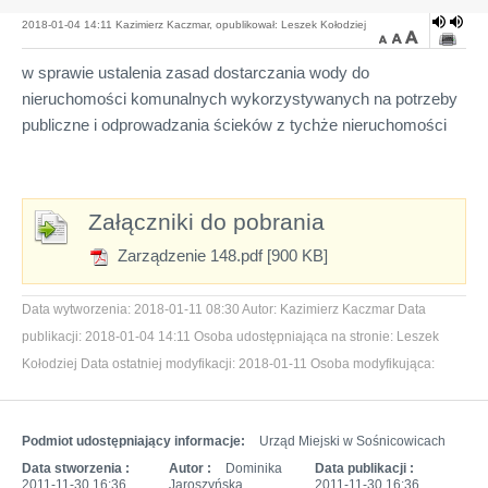
2018-01-04 14:11 Kazimierz Kaczmar, opublikował: Leszek Kołodziej
w sprawie ustalenia zasad dostarczania wody do
nieruchomości komunalnych wykorzystywanych na potrzeby
publiczne i odprowadzania ścieków z tychże nieruchomości
Załączniki do pobrania
Zarządzenie 148.pdf [900 KB]
Data wytworzenia:
2018-01-11 08:30
Autor:
Kazimierz Kaczmar
Data
publikacji:
2018-01-04 14:11
Osoba udostępniająca na stronie:
Leszek
Kołodziej
Data ostatniej modyfikacji:
2018-01-11
Osoba modyfikująca:
Podmiot udostępniający informacje:
Urząd Miejski w Sośnicowicach
Data stworzenia :
Autor :
Dominika
Data publikacji :
2011-11-30 16:36
Jaroszyńska
2011-11-30 16:36