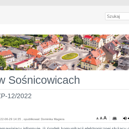
Szukaj
 w Sośnicowicach
ZP-12/2022
22-06-29 14:35 , opublikował: Dominika Magiera
amawiający informuje, iż środek komunikacji elektronicznej służący 