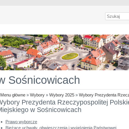
Szukaj
 w Sośnicowicach
»
Menu główne
»
Wybory
»
Wybory 2025
»
Wybory Prezydenta Rzeczy
ybory Prezydenta Rzeczypospolitej Polski
Miejskiego w Sośnicowicach
Prawo wyborcze
Bieżące uchwały, obwieszczenia i wyjaśnienia Państwowej