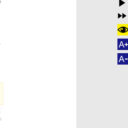
z
z
,
:
j