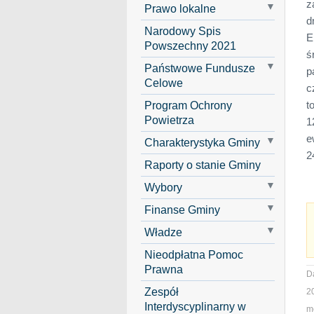
z
Prawo lokalne
d
Narodowy Spis
E
Powszechny 2021
ś
Państwowe Fundusze
p
Celowe
c
Program Ochrony
t
Powietrza
1
e
Charakterystyka Gminy
2
Raporty o stanie Gminy
Wybory
Finanse Gminy
Władze
Nieodpłatna Pomoc
Prawna
D
Zespół
2
Interdyscyplinarny w
mo