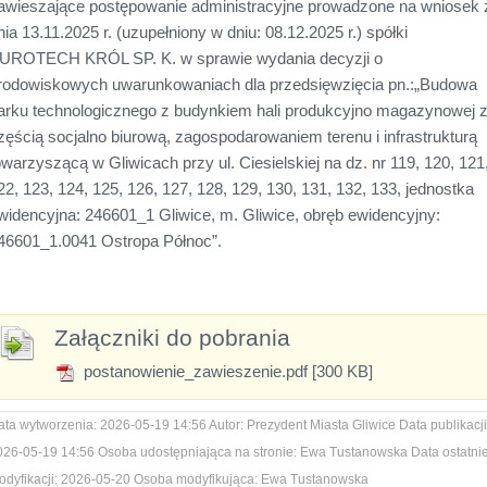
awieszające postępowanie administracyjne prowadzone na wniosek 
nia 13.11.2025 r. (uzupełniony w dniu: 08.12.2025 r.) spółki
UROTECH KRÓL SP. K. w sprawie wydania decyzji o
rodowiskowych uwarunkowaniach dla przedsięwzięcia pn.:„Budowa
arku technologicznego z budynkiem hali produkcyjno magazynowej 
zęścią socjalno biurową, zagospodarowaniem terenu i infrastrukturą
owarzyszącą w Gliwicach przy ul. Ciesielskiej na dz. nr 119, 120, 121
22, 123, 124, 125, 126, 127, 128, 129, 130, 131, 132, 133, jednostka
widencyjna: 246601_1 Gliwice, m. Gliwice, obręb ewidencyjny:
46601_1.0041 Ostropa Północ”.
Załączniki do pobrania
postanowienie_zawieszenie.pdf [300 KB]
ata wytworzenia:
2026-05-19 14:56
Autor:
Prezydent Miasta Gliwice
Data publikacji
026-05-19 14:56
Osoba udostępniająca na stronie:
Ewa Tustanowska
Data ostatnie
dyfikacji:
2026-05-20
Osoba modyfikująca:
Ewa Tustanowska