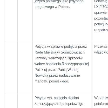
języka polskiego jako jedynego
uchwałę 
urzędowego w Polsce.
LXI/470
sprawie
pozostaw
petycji b
rozpatrz
Petycja w sprawie podjęcia przez
Przekaz
Radę Miejską w Sośnicowicach
właściwo
uchwały wyrażającej sprzeciw
wobec hańbienia Rzeczypospolitej
Polskiej przez Panią Wandę
Nowicką przez nadużywanie
mandatu poselskiego.
Petycja ws. podjęcia działań
W odpow
zmierzających do stopniowego
poinfor