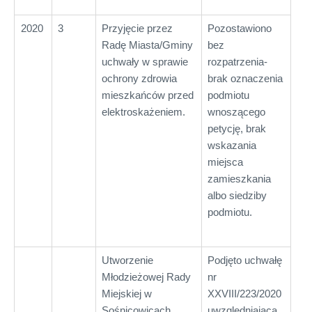
2020
3
Przyjęcie przez
Pozostawiono
Radę Miasta/Gminy
bez
uchwały w sprawie
rozpatrzenia-
ochrony zdrowia
brak oznaczenia
mieszkańców przed
podmiotu
elektroskażeniem.
wnoszącego
petycję, brak
wskazania
miejsca
zamieszkania
albo siedziby
podmiotu.
Utworzenie
Podjęto uchwałę
Młodzieżowej Rady
nr
Miejskiej w
XXVIII/223/2020
Sośnicowicach
uwzględniającą