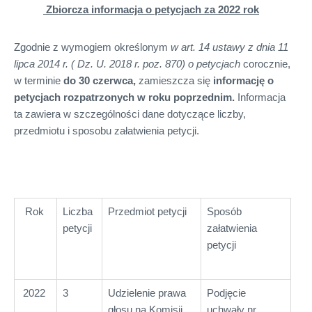
Zbiorcza informacja o petycjach za 2022 rok
Zgodnie z wymogiem określonym
w art. 14 ustawy z dnia 11
lipca 2014 r. ( Dz. U. 2018 r. poz. 870) o petycjach
corocznie,
w terminie
do 30 czerwca
,
zamieszcza się
informację o
petycjach rozpatrzonych w roku poprzednim
.
Informacja
ta zawiera w szczególności dane dotyczące liczby,
przedmiotu i sposobu załatwienia petycji.
Rok
Liczba
Przedmiot petycji
Sposób
petycji
załatwienia
petycji
2022
3
Udzielenie prawa
Podjęcie
głosu na Komisji
uchwały nr