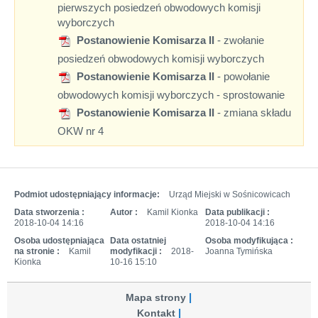
pierwszych posiedzeń obwodowych komisji
wyborczych
Postanowienie Komisarza II
- zwołanie
posiedzeń obwodowych komisji wyborczych
Postanowienie Komisarza II
- powołanie
obwodowych komisji wyborczych - sprostowanie
Postanowienie Komisarza II
- zmiana składu
OKW nr 4
Podmiot udostępniający informacje:
Urząd Miejski w Sośnicowicach
Data stworzenia :
Autor :
Kamil Kionka
Data publikacji :
2018-10-04 14:16
2018-10-04 14:16
Osoba udostępniająca
Data ostatniej
Osoba modyfikująca :
na stronie :
Kamil
modyfikacji :
2018-
Joanna Tymińska
Kionka
10-16 15:10
Mapa strony
Kontakt