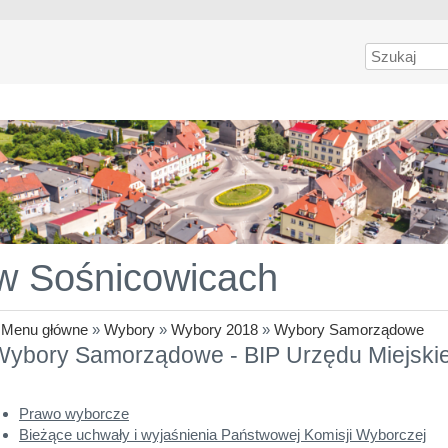
Szukaj
 w Sośnicowicach
»
Menu główne
»
Wybory
»
Wybory 2018
»
Wybory Samorządowe
Wybory Samorządowe - BIP Urzędu Miejski
Prawo wyborcze
Bieżące uchwały i wyjaśnienia Państwowej Komisji Wyborczej