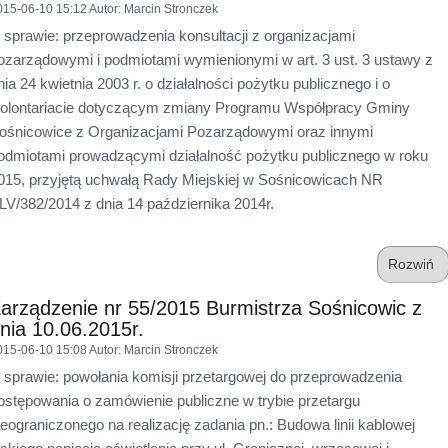
015-06-10 15:12
Autor
: Marcin Stronczek
 sprawie: przeprowadzenia konsultacji z organizacjami
ozarządowymi i podmiotami wymienionymi w art. 3 ust. 3 ustawy z
nia 24 kwietnia 2003 r. o działalności pożytku publicznego i o
olontariacie dotyczącym zmiany Programu Współpracy Gminy
ośnicowice z Organizacjami Pozarządowymi oraz innymi
odmiotami prowadzącymi działalność pożytku publicznego w roku
015, przyjętą uchwałą Rady Miejskiej w Sośnicowicach NR
LV/382/2014 z dnia 14 października 2014r.
Rozwiń
arządzenie nr 55/2015 Burmistrza Sośnicowic z
nia 10.06.2015r.
015-06-10 15:08
Autor
: Marcin Stronczek
 sprawie: powołania komisji przetargowej do przeprowadzenia
ostępowania o zamówienie publiczne w trybie przetargu
ieograniczonego na realizację zadania pn.: Budowa linii kablowej