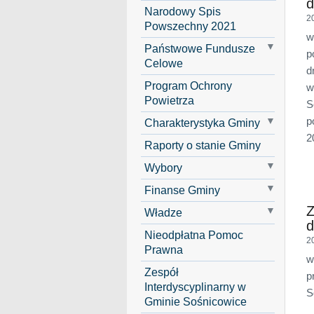
d
Narodowy Spis
2
Powszechny 2021
w
Państwowe Fundusze
p
Celowe
d
Program Ochrony
w
Powietrza
S
p
Charakterystyka Gminy
2
Raporty o stanie Gminy
Wybory
Finanse Gminy
Z
Władze
d
Nieodpłatna Pomoc
2
Prawna
w
Zespół
p
Interdyscyplinarny w
S
Gminie Sośnicowice