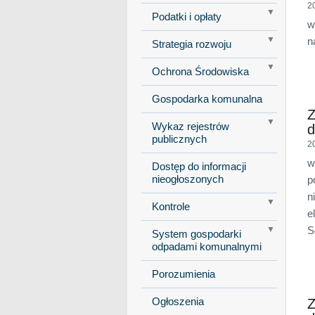
2
Podatki i opłaty
w
n
Strategia rozwoju
Ochrona Środowiska
Gospodarka komunalna
Z
Wykaz rejestrów
d
publicznych
2
w
Dostęp do informacji
nieogłoszonych
p
n
Kontrole
e
S
System gospodarki
odpadami komunalnymi
Porozumienia
Ogłoszenia
Z