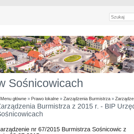
Szukaj
 w Sośnicowicach
»
Menu główne
»
Prawo lokalne
»
Zarządzenia Burmistrza
»
Zarządzen
arządzenia Burmistrza z 2015 r. - BIP Urzę
Sośnicowicach
arządzenie nr 67/2015 Burmistrza Sośnicowic z