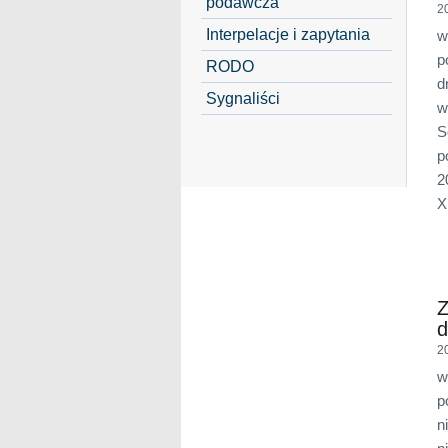
podawcza
2
Interpelacje i zapytania
w
p
RODO
d
Sygnaliści
w
S
p
2
X
Z
d
2
w
p
n