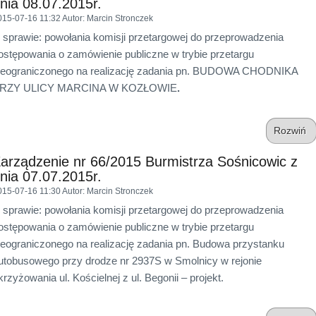
nia 08.07.2015r.
015-07-16 11:32
Autor
: Marcin Stronczek
 sprawie: powołania komisji przetargowej do przeprowadzenia
ostępowania o zamówienie publiczne w trybie przetargu
ieograniczonego na realizację zadania pn. BUDOWA CHODNIKA
RZY ULICY MARCINA W KOZŁOWIE
.
Rozwiń
arządzenie nr 66/2015 Burmistrza Sośnicowic z
nia 07.07.2015r.
015-07-16 11:30
Autor
: Marcin Stronczek
 sprawie: powołania komisji przetargowej do przeprowadzenia
ostępowania o zamówienie publiczne w trybie przetargu
ieograniczonego na realizację zadania pn. Budowa przystanku
utobusowego przy drodze nr 2937S w Smolnicy w rejonie
krzyżowania ul. Kościelnej z ul. Begonii – projekt.