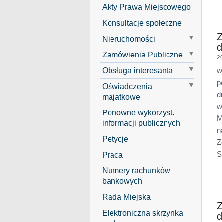
Akty Prawa Miejscowego
Konsultacje społeczne
Z
Nieruchomości
d
Zamówienia Publiczne
2
Obsługa interesanta
w
p
Oświadczenia
d
majatkowe
w
Ponowne wykorzyst.
M
informacji publicznych
n
Petycje
Z
S
Praca
Numery rachunków
bankowych
Rada Miejska
Z
Elektroniczna skrzynka
d