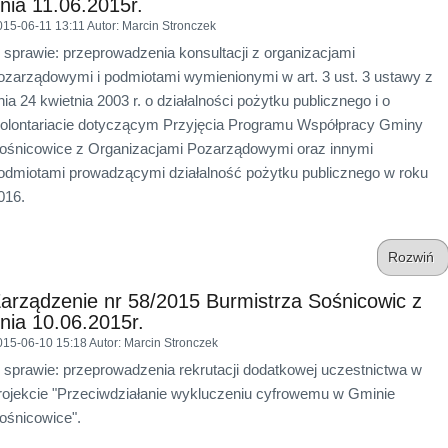
nia 11.06.2015r.
015-06-11 13:11
Autor
: Marcin Stronczek
 sprawie: przeprowadzenia konsultacji z organizacjami
ozarządowymi i podmiotami wymienionymi w art. 3 ust. 3 ustawy z
nia 24 kwietnia 2003 r. o działalności pożytku publicznego i o
olontariacie dotyczącym Przyjęcia Programu Współpracy Gminy
ośnicowice z Organizacjami Pozarządowymi oraz innymi
odmiotami prowadzącymi działalność pożytku publicznego w roku
016.
Rozwiń
arządzenie nr 58/2015 Burmistrza Sośnicowic z
nia 10.06.2015r.
015-06-10 15:18
Autor
: Marcin Stronczek
 sprawie: przeprowadzenia rekrutacji dodatkowej uczestnictwa w
rojekcie "Przeciwdziałanie wykluczeniu cyfrowemu w Gminie
ośnicowice".