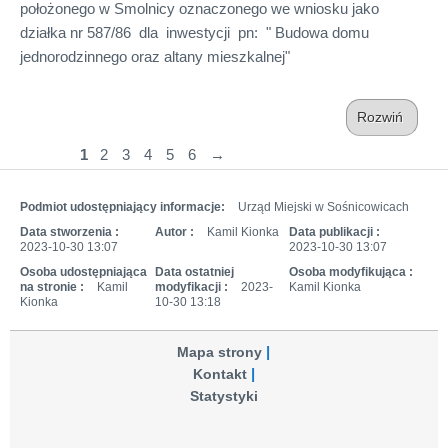
położonego w Smolnicy oznaczonego we wniosku jako
działka nr 587/86 dla inwestycji pn: " Budowa domu
jednorodzinnego oraz altany mieszkalnej"
Rozwiń
1
2
3
4
5
6
→
Podmiot udostępniający informacje:
Urząd Miejski w Sośnicowicach
Data stworzenia :
Autor :
Kamil Kionka
Data publikacji :
2023-10-30 13:07
2023-10-30 13:07
Osoba udostępniająca
Data ostatniej
Osoba modyfikująca :
na stronie :
Kamil
modyfikacji :
2023-
Kamil Kionka
Kionka
10-30 13:18
Mapa strony
Kontakt
Statystyki