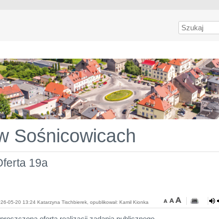
Szukaj
 w Sośnicowicach
ferta 19a
26-05-20 13:24 Katarzyna Tischbierek, opublikował: Kamil Kionka
proszczona oferta realizacji zadania publicznego