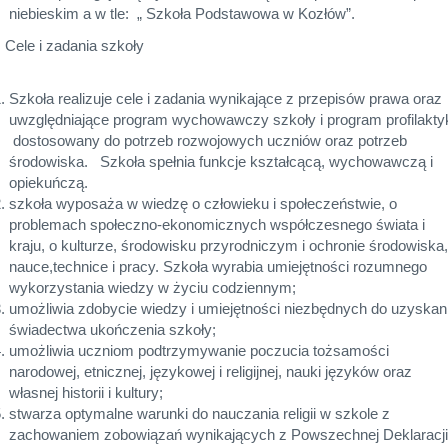
niebieskim a w tle: „ Szkoła Podstawowa w Kozłów”.
I. Cele i zadania szkoły
Szkoła realizuje cele i zadania wynikające z przepisów prawa oraz
uwzględniające program wychowawczy szkoły i program profilakty
dostosowany do potrzeb rozwojowych uczniów oraz potrzeb
środowiska. Szkoła spełnia funkcje kształcącą, wychowawczą i
opiekuńczą.
szkoła wyposaża w wiedzę o człowieku i społeczeństwie, o
problemach społeczno-ekonomicznych współczesnego świata i
kraju, o kulturze, środowisku przyrodniczym i ochronie środowiska,
nauce,technice i pracy. Szkoła wyrabia umiejętności rozumnego
wykorzystania wiedzy w życiu codziennym;
umożliwia zdobycie wiedzy i umiejętności niezbędnych do uzyskan
świadectwa ukończenia szkoły;
umożliwia uczniom podtrzymywanie poczucia tożsamości
narodowej, etnicznej, językowej i religijnej, nauki języków oraz
własnej historii i kultury;
stwarza optymalne warunki do nauczania religii w szkole z
zachowaniem zobowiązań wynikających z Powszechnej Deklaracji