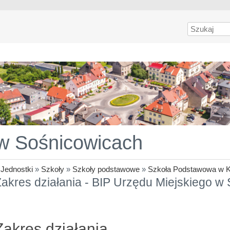
Szukaj
 w Sośnicowicach
»
Jednostki
»
Szkoły
»
Szkoły podstawowe
»
Szkoła Podstawowa w K
akres działania - BIP Urzędu Miejskiego w
Zakres działania