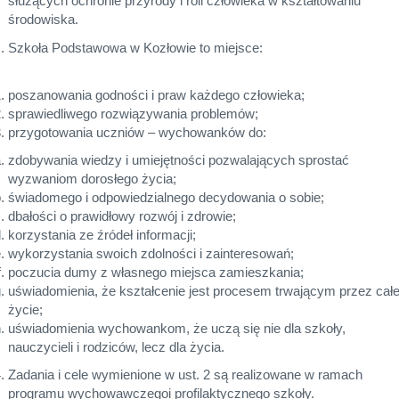
służących ochronie przyrody i roli człowieka w kształtowaniu
środowiska.
II. Szkoła Podstawowa w Kozłowie to miejsce:
poszanowania godności i praw każdego człowieka;
sprawiedliwego rozwiązywania problemów;
przygotowania uczniów – wychowanków do:
zdobywania wiedzy i umiejętności pozwalających sprostać
wyzwaniom dorosłego życia;
świadomego i odpowiedzialnego decydowania o sobie;
dbałości o prawidłowy rozwój i zdrowie;
korzystania ze źródeł informacji;
wykorzystania swoich zdolności i zainteresowań;
poczucia dumy z własnego miejsca zamieszkania;
uświadomienia, że kształcenie jest procesem trwającym przez cał
życie;
uświadomienia wychowankom, że uczą się nie dla szkoły,
nauczycieli i rodziców, lecz dla życia.
Zadania i cele wymienione w ust. 2 są realizowane w ramach
programu wychowawczegoi profilaktycznego szkoły.