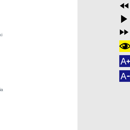
ki
ia