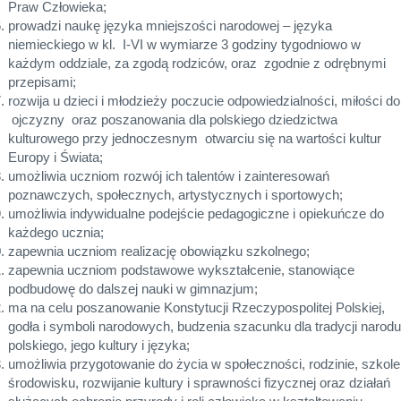
Praw Człowieka;
prowadzi naukę języka mniejszości narodowej – języka
niemieckiego w kl. I-VI w wymiarze 3 godziny tygodniowo w
każdym oddziale, za zgodą rodziców, oraz zgodnie z odrębnymi
przepisami;
rozwija u dzieci i młodzieży poczucie odpowiedzialności, miłości do
ojczyzny oraz poszanowania dla polskiego dziedzictwa
kulturowego przy jednoczesnym otwarciu się na wartości kultur
Europy i Świata;
umożliwia uczniom rozwój ich talentów i zainteresowań
poznawczych, społecznych, artystycznych i sportowych;
umożliwia indywidualne podejście pedagogiczne i opiekuńcze do
każdego ucznia;
zapewnia uczniom realizację obowiązku szkolnego;
zapewnia uczniom podstawowe wykształcenie, stanowiące
podbudowę do dalszej nauki w gimnazjum;
ma na celu poszanowanie Konstytucji Rzeczypospolitej Polskiej,
godła i symboli narodowych, budzenia szacunku dla tradycji narodu
polskiego, jego kultury i języka;
umożliwia przygotowanie do życia w społeczności, rodzinie, szkole 
środowisku, rozwijanie kultury i sprawności fizycznej oraz działań