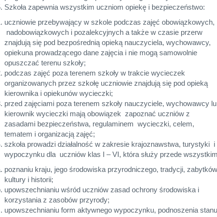
Szkoła zapewnia wszystkim uczniom opiekę i bezpieczeństwo:
uczniowie przebywający w szkole podczas zajęć obowiązkowych,
nadobowiązkowych i pozalekcyjnych a także w czasie przerw
znajdują się pod bezpośrednią opieką nauczyciela, wychowawcy,
opiekuna prowadzącego dane zajęcia i nie mogą samowolnie
opuszczać terenu szkoły;
podczas zajęć poza terenem szkoły w trakcie wycieczek
organizowanych przez szkołę uczniowie znajdują się pod opieką
kierownika i opiekunów wycieczki;
przed zajęciami poza terenem szkoły nauczyciele, wychowawcy lu
kierownik wycieczki mają obowiązek zapoznać uczniów z
zasadami bezpieczeństwa, regulaminem wycieczki, celem,
tematem i organizacją zajęć;
szkoła prowadzi działalność w zakresie krajoznawstwa, turystyki i
wypoczynku dla uczniów klas I – VI, która służy przede wszystkim
poznaniu kraju, jego środowiska przyrodniczego, tradycji, zabytkó
kultury i historii;
upowszechnianiu wśród uczniów zasad ochrony środowiska i
korzystania z zasobów przyrody;
upowszechnianiu form aktywnego wypoczynku, podnoszenia stan