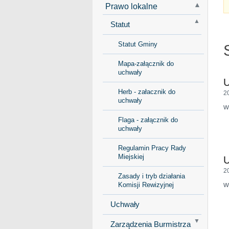
Prawo lokalne
Statut
Statut Gminy
Mapa-załącznik do
uchwały
U
Herb - załacznik do
2
uchwały
w
Flaga - załącznik do
uchwały
Regulamin Pracy Rady
Miejskiej
U
2
Zasady i tryb działania
w
Komisji Rewizyjnej
Uchwały
Zarządzenia Burmistrza