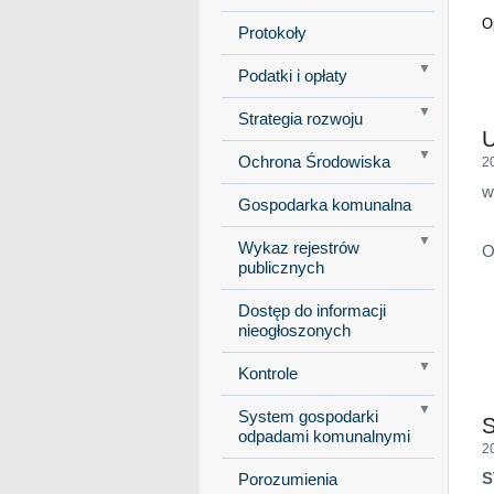
O
Protokoły
Podatki i opłaty
Strategia rozwoju
U
Ochrona Środowiska
2
w
Gospodarka komunalna
Wykaz rejestrów
O
publicznych
Dostęp do informacji
nieogłoszonych
Kontrole
System gospodarki
S
odpadami komunalnymi
2
S
Porozumienia